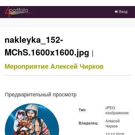
Преейти на главное меню
Вход
nakleyka_152-
MChS.1600x1600.jpg
|
Мероприятие
Алексей Чирков
Предварительный просмотр
JPEG
Тип:
изображение
Алексей
Владелец:
Чирков
13.12.2016,