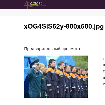
xQG4SiS62y-800x600.jp
Предварительный просмотр
Т
В
С
П
Р
С