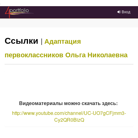
Преейти на главное меню
Вход
Ссылки
|
Адаптация
первоклассников
Ольга Николаевна
Видеоматериалы можно скачать здесь:
http://www.youtube.com/channel/UC-UO7gCFjmm3-
Cy2QR0BizQ