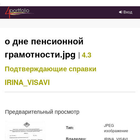
Преейти на главное меню
Вход
о дне пенсионной
грамотности.jpg
|
4.3
Подтверждающие справки
IRINA_VISAVI
Предварительный просмотр
JPEG
Тип:
изображение
Владелец:
IRINA_VISAVI