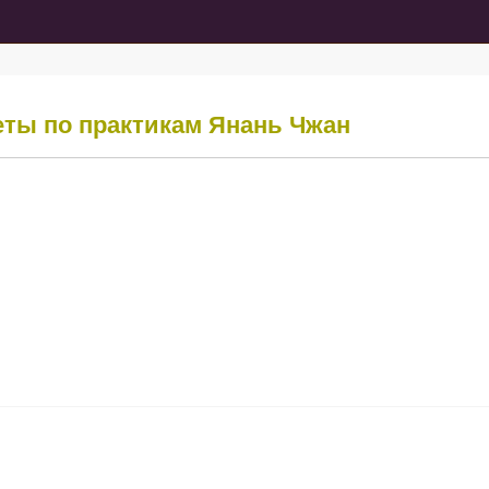
четы по практикам
Янань Чжан