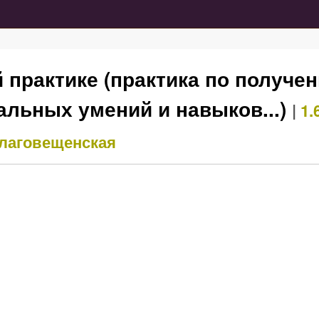
й практике (практика по получе
льных умений и навыков...)
|
1.
лаговещенская