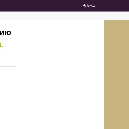
Вход
нию
6.