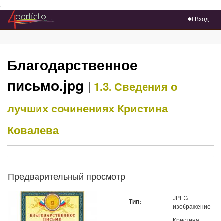
Преейти на главное меню
Вход
Благодарственное
письмо.jpg
|
1.3. Сведения о
лучших сочинениях
Кристина
Ковалева
Предварительный просмотр
JPEG
Тип:
изображение
Кристина