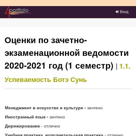
Преейти на главное меню
Вход
Оценки по зачетно-
экзаменационной ведомости
2020-2021 год (1 семестр)
|
1.1.
Успеваемость
Ботэ Сунь
Менеджмент в искусстве и культуре -
зачтено
Иностранный язык -
зачтено
Дирижирование
- отлично
Учебная практика, исполнительская практика
- отлично