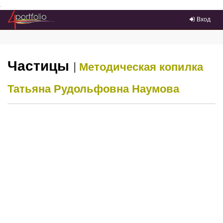
Преейти на главное меню
Вход
Частицы
|
Методическая копилка
Татьяна Рудольфовна Наумова