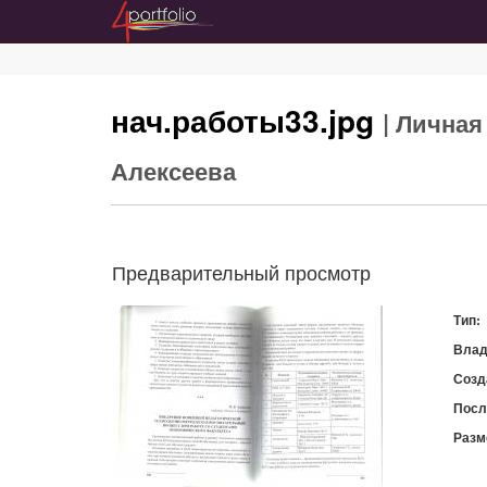
нач.работы33.jpg
| Лична
Алексеева
Предварительный просмотр
Тип:
Влад
Созд
Посл
Разм
Скач