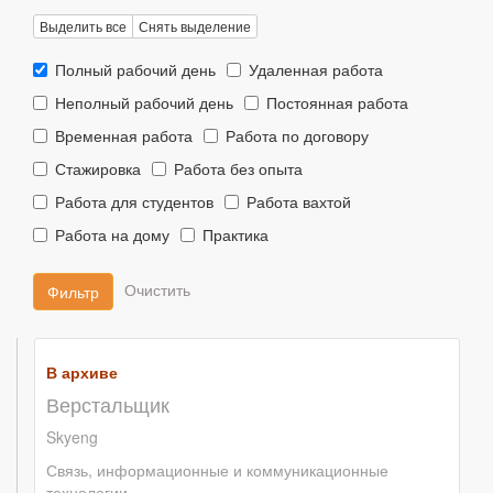
Выделить все
Снять выделение
Тип
Тип
Полный рабочий день
Удаленная работа
занятости::
занятости::
Тип
Тип
Неполный рабочий день
Постоянная работа
занятости::
занятости::
Тип
Тип
Временная работа
Работа по договору
занятости::
занятости::
Тип
Тип
Стажировка
Работа без опыта
занятости::
занятости::
Тип
Тип
Работа для студентов
Работа вахтой
занятости::
занятости::
Тип
Тип
Работа на дому
Практика
занятости::
занятости::
Фильтр
В архиве
Верстальщик
Skyeng
Связь, информационные и коммуникационные
технологии