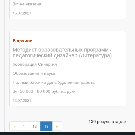
З/п не указана
16.07.2021
В архиве
Методист образовательных программ /
педагогический дизайнер (Литература)
Корпорация Синергия
Образование и наука
Полный рабочий день
Удаленная работа
З/п 50 000 - 80 000 руб. на руки
13.07.2021
130 результата(ов)
Предыдущая
Следующая
«
1
12
13
»
страница
страница