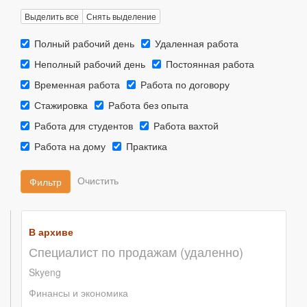
Выделить все
Снять выделение
Тип
Тип
Полный рабочий день
Удаленная работа
занятости::
занятости::
Тип
Тип
Неполный рабочий день
Постоянная работа
занятости::
занятости::
Тип
Тип
Временная работа
Работа по договору
занятости::
занятости::
Тип
Тип
Стажировка
Работа без опыта
занятости::
занятости::
Тип
Тип
Работа для студентов
Работа вахтой
занятости::
занятости::
Тип
Тип
Работа на дому
Практика
занятости::
занятости::
Фильтр
В архиве
Специалист по продажам (удаленно)
Skyeng
Финансы и экономика