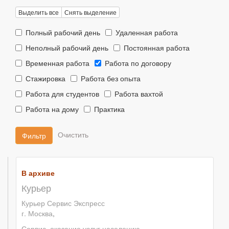
Выделить все
Снять выделение
Тип
Тип
Полный рабочий день
Удаленная работа
занятости::
занятости::
Тип
Тип
Неполный рабочий день
Постоянная работа
занятости::
занятости::
Тип
Тип
Временная работа
Работа по договору
занятости::
занятости::
Тип
Тип
Стажировка
Работа без опыта
занятости::
занятости::
Тип
Тип
Работа для студентов
Работа вахтой
занятости::
занятости::
Тип
Тип
Работа на дому
Практика
занятости::
занятости::
Фильтр
В архиве
Курьер
Курьер Сервис Экспресс
г. Москва
,
Сервис, оказание услуг населению