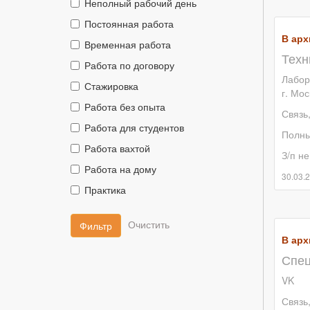
Тип
Неполный рабочий день
занятости::
Тип
Постоянная работа
занятости::
В арх
Тип
Временная работа
Техн
занятости::
Тип
Работа по договору
занятости::
Лабор
Тип
Стажировка
г. Мос
занятости::
Тип
Работа без опыта
Связь
занятости::
Тип
Работа для студентов
Полны
занятости::
Тип
Работа вахтой
З/п не
занятости::
Тип
Работа на дому
30.03.
занятости::
Тип
Практика
занятости::
Фильтр
В арх
Спец
VK
Связь