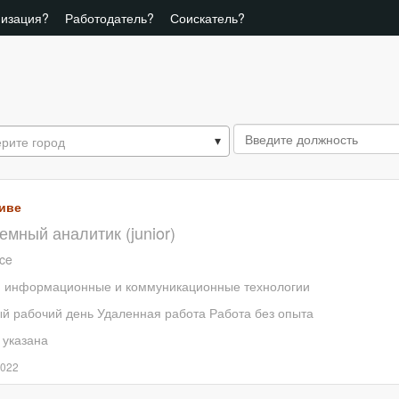
низация?
Работодатель?
Соискатель?
рите город
иве
емный аналитик (junior)
ice
, информационные и коммуникационные технологии
й рабочий день
Удаленная работа
Работа без опыта
 указана
2022