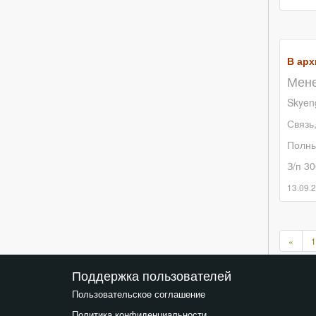
В арх
Мене
Skyen
Связь
Полны
З/п 30
13.09.
Пред
«
1
стра
Поддержка пользователей
Пользовательское соглашение
Политика конфиденциальности