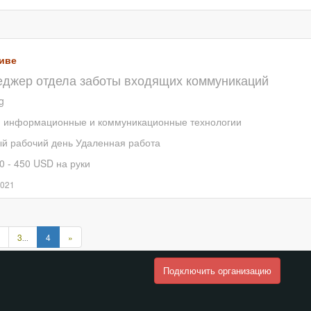
иве
джер отдела заботы входящих коммуникаций
g
, информационные и коммуникационные технологии
й рабочий день
Удаленная работа
0 - 450 USD на руки
2021
ыдущая
Следующая
3
4
»
...
ница
страница
Подключить организацию