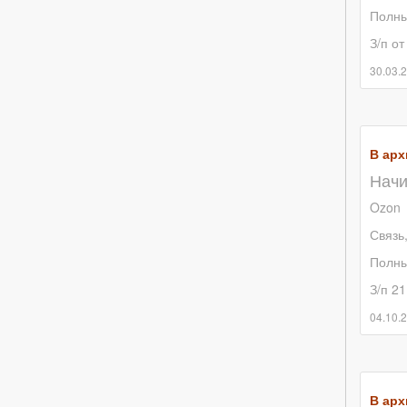
Полны
З/п от
30.03.
В арх
Начи
Ozon
Связь
Полны
З/п 21
04.10.
В арх