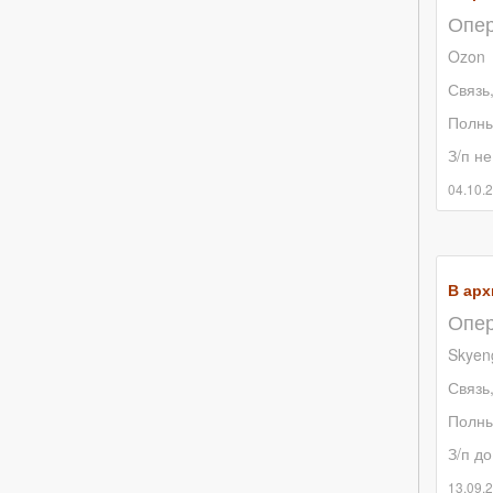
Опер
Ozon
Связь
Полны
З/п не
04.10.
В арх
Опер
Skyen
Связь
Полны
З/п до
13.09.