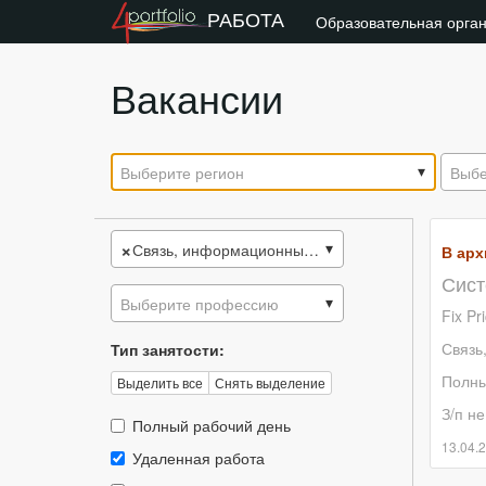
РАБОТА
Образовательная орга
Вакансии
Выберите регион
Выбе
×
Связь, информационные и коммуникационные технологии
В арх
Сист
Выберите профессию
Fix Pr
Связь
Тип занятости:
Полны
Выделить все
Снять выделение
З/п не
Тип
Полный рабочий день
занятости::
13.04.
Тип
Удаленная работа
занятости::