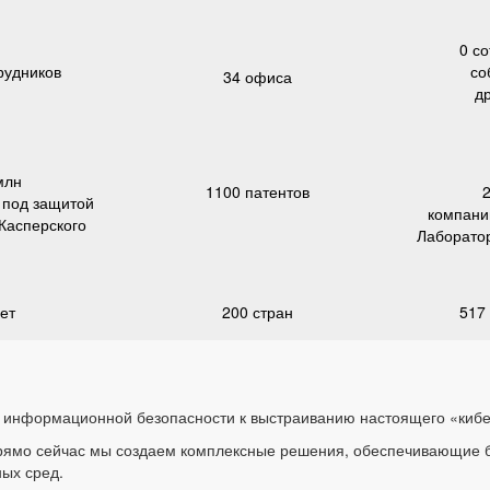
0 с
рудников
со
34 офиса
д
млн
1100 патентов
2
 под защитой
компани
Касперского
Лаборатор
ет
200 стран
517
я информационной безопасности к выстраиванию настоящего «киб
рямо сейчас мы создаем комплексные решения, обеспечивающие бе
ых сред.