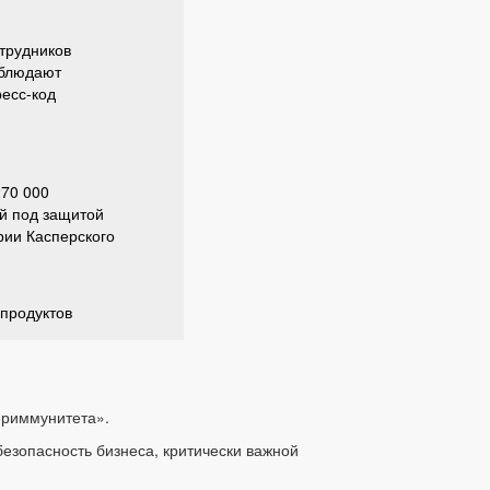
отрудников
блюдают
ресс-код
70 000
й под защитой
ии Касперского
 продуктов
ериммунитета».
зопасность бизнеса, критически важной