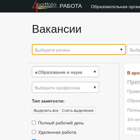
РАБОТА
Образовательная орга
Вакансии
Выберите регион
Выбе
×
Образование и наука
В арх
Преп
Выберите профессию
Право
Образ
Тип занятости:
Полны
Выделить все
Снять выделение
З/п не
Тип
Полный рабочий день
занятости::
09.02.
Тип
Удаленная работа
занятости::