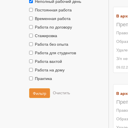
Тип
Неполный рабочий день
занятости::
Тип
Постоянная работа
занятости::
В арх
Тип
Временная работа
Преп
занятости::
Тип
Работа по договору
занятости::
Право
Тип
Стажировка
занятости::
Образ
Тип
Работа без опыта
занятости::
Удале
Тип
Работа для студентов
занятости::
З/п не
Тип
Работа вахтой
занятости::
09.02.
Тип
Работа на дому
занятости::
Тип
Практика
занятости::
Фильтр
В арх
Преп
Право
Образ
Удале