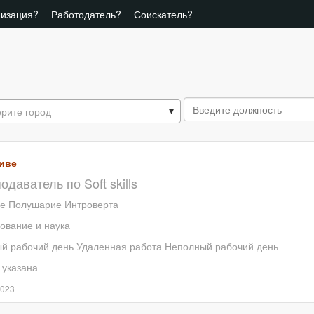
низация?
Работодатель?
Соискатель?
рите город
иве
одаватель по Soft skills
е Полушарие Интроверта
ование и наука
й рабочий день
Удаленная работа
Неполный рабочий день
 указана
2023