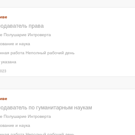
иве
одаватель права
е Полушарие Интроверта
ование и наука
нная работа
Неполный рабочий день
 указана
2023
иве
одаватель по гуманитарным наукам
е Полушарие Интроверта
ование и наука
нная работа
Неполный рабочий день