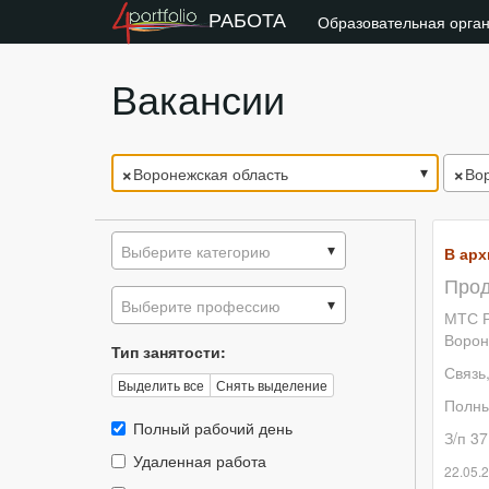
РАБОТА
Образовательная орга
Вакансии
×
×
Воронежская область
Во
Выберите категорию
В арх
Прод
Выберите профессию
МТС Р
Ворон
Тип занятости:
Связь
Выделить все
Снять выделение
Полны
Тип
Полный рабочий день
З/п 37
занятости::
Тип
Удаленная работа
22.05.
занятости::