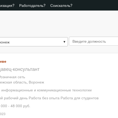
низация?
Работодатель?
Соискатель?
ронеж
иве
авец-консультант
озничная сеть
ежская область
,
Воронеж
, информационные и коммуникационные технологии
й рабочий день
Работа без опыта
Работа для студентов
 000 - 48 000 руб.
2023