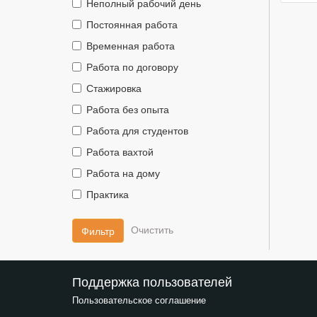
Тип
Неполный рабочий день
занятости::
Тип
Постоянная работа
занятости::
Тип
Временная работа
занятости::
Тип
Работа по договору
занятости::
Тип
Стажировка
занятости::
Тип
Работа без опыта
занятости::
Тип
Работа для студентов
занятости::
Тип
Работа вахтой
занятости::
Тип
Работа на дому
занятости::
Тип
Практика
занятости::
Фильтр
Поддержка пользователей
Пользовательское соглашение