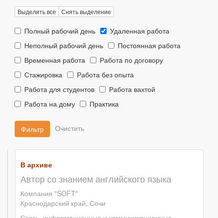
Выделить все
Снять выделение
Тип
Тип
Полный рабочий день
Удаленная работа
занятости::
занятости::
Тип
Тип
Неполный рабочий день
Постоянная работа
занятости::
занятости::
Тип
Тип
Временная работа
Работа по договору
занятости::
занятости::
Тип
Тип
Стажировка
Работа без опыта
занятости::
занятости::
Тип
Тип
Работа для студентов
Работа вахтой
занятости::
занятости::
Тип
Тип
Работа на дому
Практика
занятости::
занятости::
Фильтр
В архиве
Автор со знанием английского языка
Компания "SOFT"
Краснодарский край
,
Сочи
Связь, информационные и коммуникационные