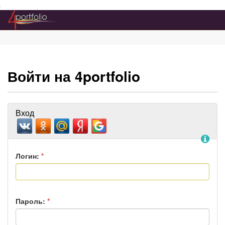
Преейти на главное меню
Войти на 4portfolio
Вход
По
Логин:
*
Пароль:
*