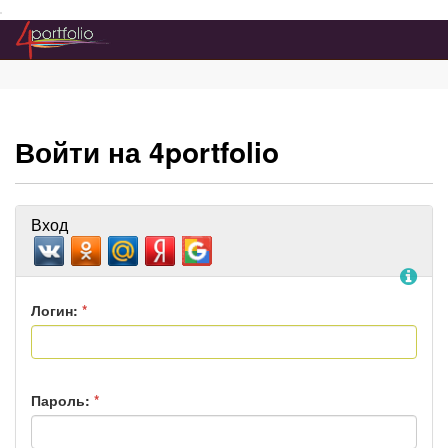
Преейти на главное меню
Войти на 4portfolio
Вход
По
Логин:
*
Пароль:
*