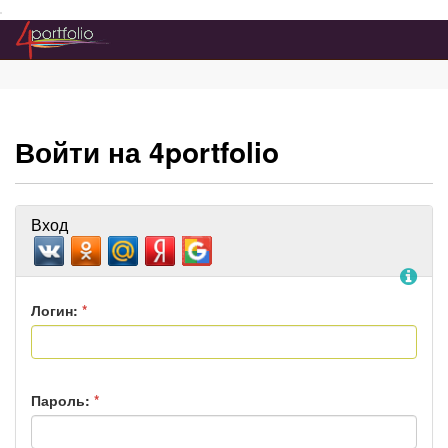
Преейти на главное меню
Войти на 4portfolio
Вход
По
Логин:
*
Пароль:
*