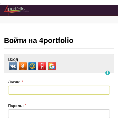
Преейти на главное меню
Войти на 4portfolio
Вход
По
Логин:
*
Пароль:
*