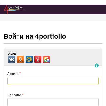
Преейти на главное меню
Войти на 4portfolio
Вход
По
Логин:
*
Пароль:
*