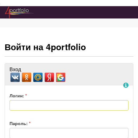
Преейти на главное меню
Войти на 4portfolio
Вход
По
Логин:
*
Пароль:
*