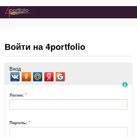
Преейти на главное меню
Войти на 4portfolio
Вход
По
Логин:
*
Пароль:
*