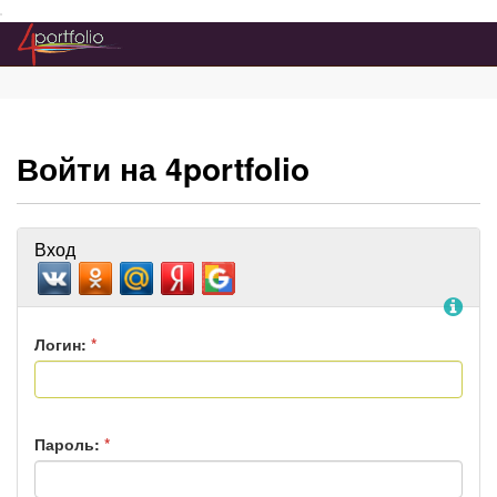
Преейти на главное меню
Войти на 4portfolio
Вход
По
Логин:
*
Пароль:
*