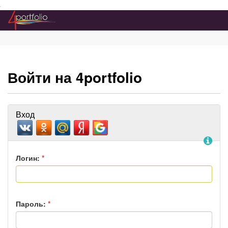
Преейти на главное меню
Войти на 4portfolio
Вход
По
Логин:
*
Пароль:
*