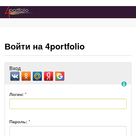
Преейти на главное меню
Войти на 4portfolio
Вход
По
Логин:
*
Пароль:
*