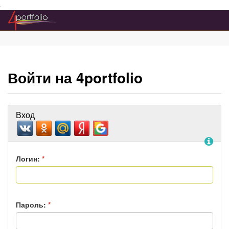
Преейти на главное меню
Войти на 4portfolio
Вход
По
Логин:
*
Пароль:
*