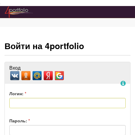
Преейти на главное меню
Войти на 4portfolio
Вход
По
Логин:
*
Пароль:
*