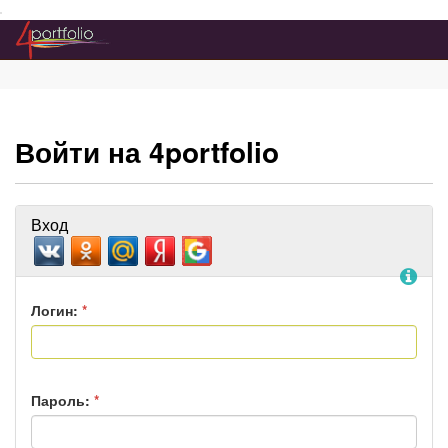
Преейти на главное меню
Войти на 4portfolio
Вход
По
Логин:
*
Пароль:
*