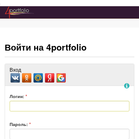
Преейти на главное меню
Войти на 4portfolio
Вход
По
Логин:
*
Пароль:
*