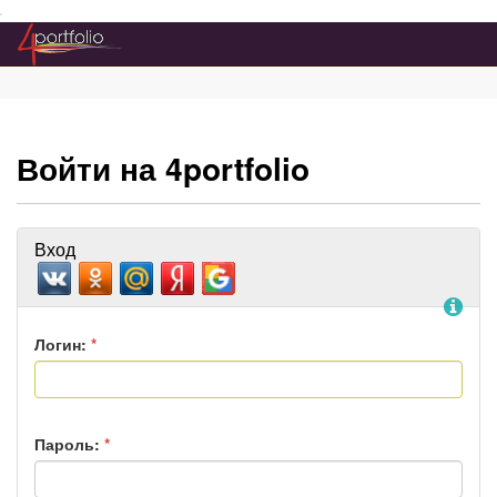
Преейти на главное меню
Войти на 4portfolio
Вход
По
Логин:
*
Пароль:
*