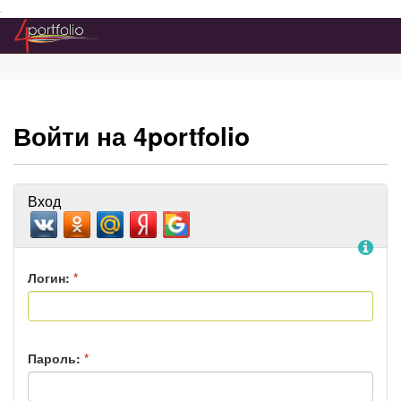
Преейти на главное меню
Войти на 4portfolio
Вход
По
Логин:
*
Пароль:
*