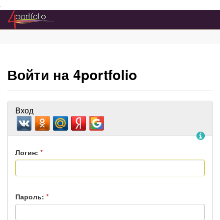
Преейти на главное меню
Войти на 4portfolio
Вход
По
Логин:
*
Пароль:
*