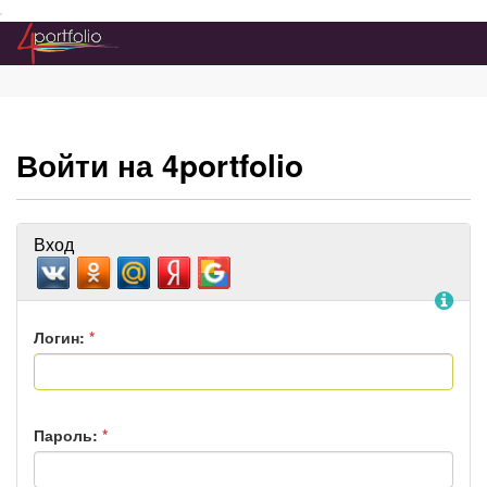
Преейти на главное меню
Войти на 4portfolio
Вход
По
Логин:
*
Пароль:
*