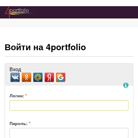
Преейти на главное меню
Войти на 4portfolio
Вход
По
Логин:
*
Пароль:
*