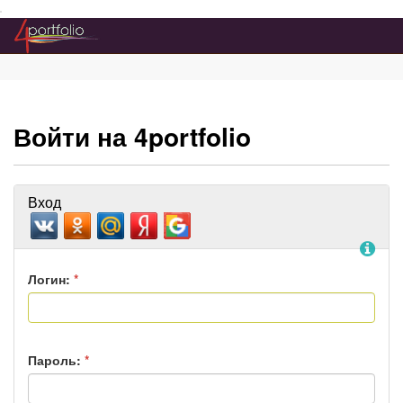
Преейти на главное меню
Войти на 4portfolio
Вход
По
Логин:
*
Пароль:
*