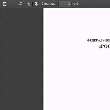
Страница:
из 6
Открыть/
Найти
Предыдущая
Следующая
закрыть
боковую
панель