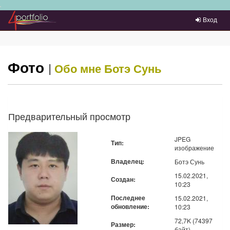
Преейти на главное меню
Вход
Фото
|
Обо мне
Ботэ Сунь
Предварительный просмотр
JPEG
Тип:
изображение
Владелец:
Ботэ Сунь
15.02.2021,
Создан:
10:23
Последнее
15.02.2021,
обновление:
10:23
72,7K (74397
Размер:
байт)