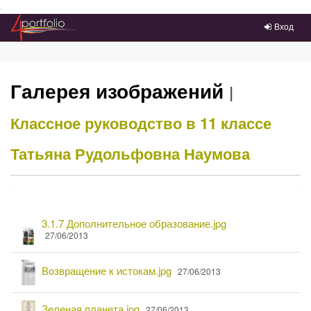
Преейти на главное меню
Вход
Галерея изображений
|
Классное руководство в 11 классе
Татьяна Рудольфовна Наумова
Содержимое
П
3.1.7 Дополнительное образование.jpg
папки:
о
27/06/2013
д
р
П
Возвращение к истокам.jpg
27/06/2013
о
о
б
д
П
н
р
Зеленая планета.jpg
27/06/2013