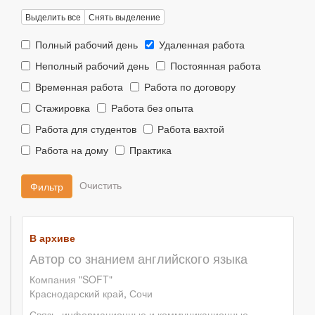
Выделить все
Снять выделение
Тип
Тип
Полный рабочий день
Удаленная работа
занятости::
занятости::
Тип
Тип
Неполный рабочий день
Постоянная работа
занятости::
занятости::
Тип
Тип
Временная работа
Работа по договору
занятости::
занятости::
Тип
Тип
Стажировка
Работа без опыта
занятости::
занятости::
Тип
Тип
Работа для студентов
Работа вахтой
занятости::
занятости::
Тип
Тип
Работа на дому
Практика
занятости::
занятости::
Фильтр
В архиве
Автор со знанием английского языка
Компания "SOFT"
Краснодарский край
,
Сочи
Связь, информационные и коммуникационные