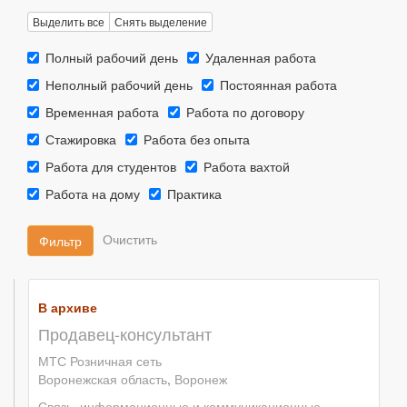
Выделить все
Снять выделение
Тип
Тип
Полный рабочий день
Удаленная работа
занятости::
занятости::
Тип
Тип
Неполный рабочий день
Постоянная работа
занятости::
занятости::
Тип
Тип
Временная работа
Работа по договору
занятости::
занятости::
Тип
Тип
Стажировка
Работа без опыта
занятости::
занятости::
Тип
Тип
Работа для студентов
Работа вахтой
занятости::
занятости::
Тип
Тип
Работа на дому
Практика
занятости::
занятости::
Фильтр
В архиве
Продавец-консультант
МТС Розничная сеть
Воронежская область
,
Воронеж
Связь, информационные и коммуникационные