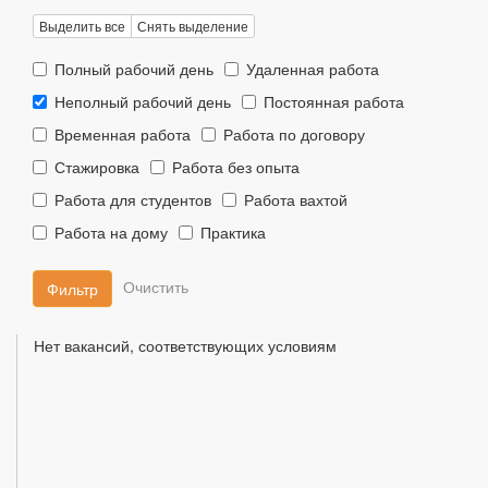
Выделить все
Снять выделение
Тип
Тип
Полный рабочий день
Удаленная работа
занятости::
занятости::
Тип
Тип
Неполный рабочий день
Постоянная работа
занятости::
занятости::
Тип
Тип
Временная работа
Работа по договору
занятости::
занятости::
Тип
Тип
Стажировка
Работа без опыта
занятости::
занятости::
Тип
Тип
Работа для студентов
Работа вахтой
занятости::
занятости::
Тип
Тип
Работа на дому
Практика
занятости::
занятости::
Фильтр
Нет вакансий, соответствующих условиям