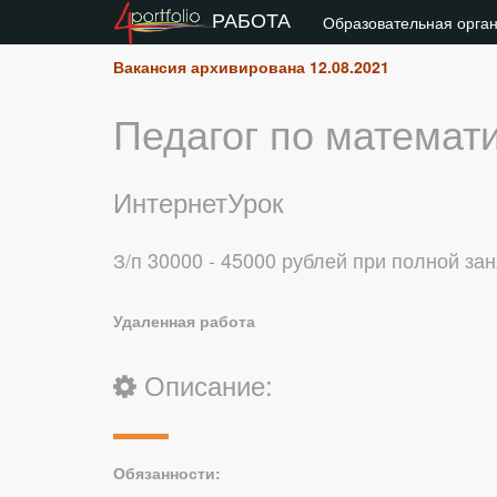
РАБОТА
Образовательная орга
Вакансия архивирована 12.08.2021
Педагог по математ
ИнтернетУрок
З/п 30000 - 45000 рублей при полной за
Удаленная работа
Описание:
Обязанности: