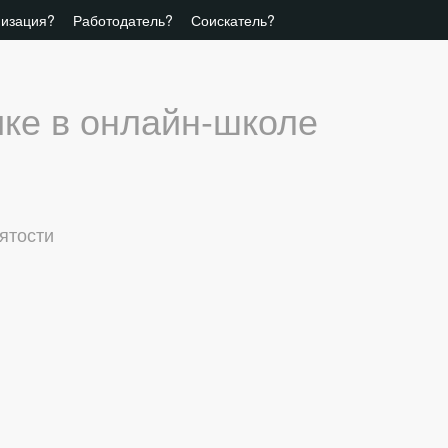
низация?
Работодатель?
Соискатель?
ике в онлайн-школе
нятости