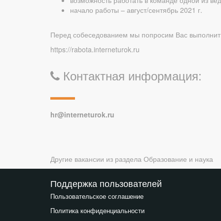
возможность работать в команде одной из ве
начало работы – август/сентябрь 2021 г.
Перед собеседованием мы попросим Вас выполнить
https://rabota.interneturok.ru
Контактная информация:
hr@interneturok.ru
Другие вакансии из раздела
Образование и наука
Поддержка пользователей
Пользовательское соглашение
Политика конфиденциальности