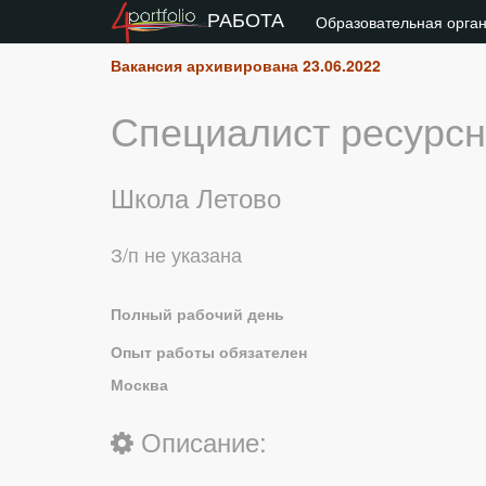
РАБОТА
Образовательная орга
Вакансия архивирована 23.06.2022
Специалист ресурсн
Школа Летово
З/п не указана
Полный рабочий день
Опыт работы обязателен
Москва
Описание: