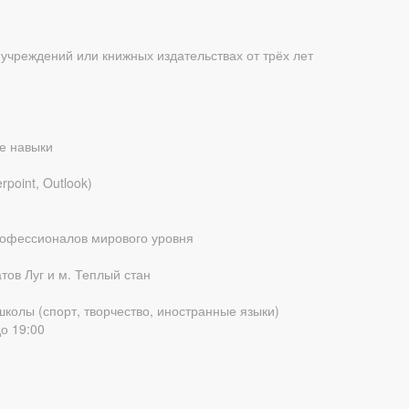
учреждений или книжных издательствах от трёх лет
е навыки
point, Outlook)
рофессионалов мирового уровня
тов Луг и м. Теплый стан
колы (спорт, творчество, иностранные языки)
до 19:00