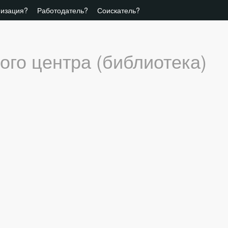
низация?
Работодатель?
Соискатель?
ого центра (библиотека)