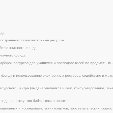
нда
ностранные образовательные ресурсы
ботке книжного фонда
книжного фонда
одборок ресурсов для учащихся и преподавателей по предметным 
 фонду и использованию электронных ресурсов, содействие в ма
сурсного центра (выдача учебников и книг, консультирование, зак
ведение аккаунтов библиотеки в соцсетях
ационных и исследовательских навыков, просветительских, социа