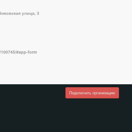
нковская улица, 3
y/100745/#app-form
Подключить организацию